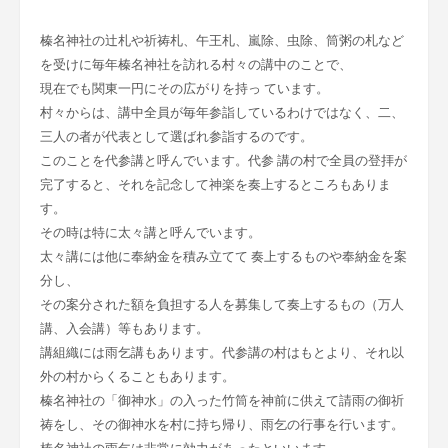
榛名神社の辻札や祈祷札、午王札、嵐除、虫除、筒粥の札など
を受けに毎年榛名神社を訪れる村々の講中のことで、
現在でも関東一円にその広がりを持っ ています。
村々からは、講中全員が毎年参詣しているわけではなく、二、
三人の者が代表として選ばれ参詣するのです。
このことを代参講と呼んでいます。代参 講の村で全員の登拝が
完了すると、それを記念して神楽を奏上するところもありま
す。
その時は特に太々講と呼んでいます。
太々講には他に奉納金を積み立てて 奏上するものや奉納金を案
分し、
その案分された額を負担する人を募集して奏上するもの（万人
講、入会講）等もあります。
講組織には雨乞講もあります。代参講の村はもとより、それ以
外の村からくることもあります。
榛名神社の「御神水」の入った竹筒を神前に供えて請雨の御祈
祷をし、その御神水を村に持ち帰り、雨乞の行事を行います。