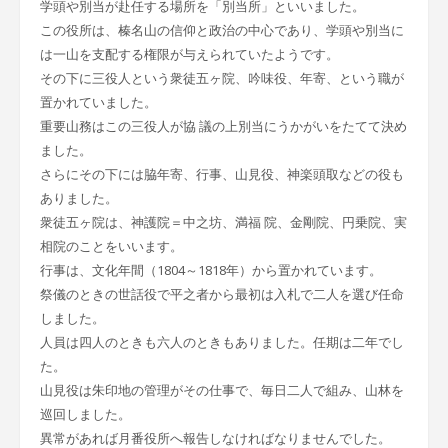
学頭や別当が赴任する場所を「別当所」といいました。
この役所は、榛名山の信仰と政治の中心であり、学頭や別当に
は一山を支配する権限が与えられていたようです。
その下に三役人という衆徒五ヶ院、吟味役、年寄、という職が
置かれていました。
重要山務はこの三役人が協 議の上別当にうかがいをたてて決め
ました。
さらにその下には脇年寄、行事、山見役、神楽頭取などの役も
ありました。
衆徒五ヶ院は、神護院＝中之坊、満福 院、金剛院、円乗院、実
相院のことをいいます。
行事は、文化年間（1804～1818年）から置かれています。
祭儀のときの世話役で平之者から最初は入札で二人を選び任命
しました。
人員は四人のときも六人のときもありました。任期は二年でし
た。
山見役は朱印地の管理がその仕事で、毎日二人で組み、山林を
巡回しました。
異常があれば月番役所へ報告しなければなりませんでした。