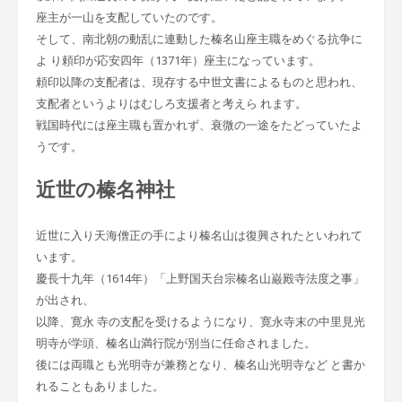
座主が一山を支配していたのです。
そして、南北朝の動乱に連動した榛名山座主職をめぐる抗争に
よ り頼印が応安四年（1371年）座主になっています。
頼印以降の支配者は、現存する中世文書によるものと思われ、
支配者というよりはむしろ支援者と考えら れます。
戦国時代には座主職も置かれず、衰微の一途をたどっていたよ
うです。
近世の榛名神社
近世に入り天海僧正の手により榛名山は復興されたといわれて
います。
慶長十九年（1614年）「上野国天台宗榛名山巌殿寺法度之事」
が出され、
以降、寛永 寺の支配を受けるようになり、寛永寺末の中里見光
明寺が学頭、榛名山満行院が別当に任命されました。
後には両職とも光明寺が兼務となり、榛名山光明寺など と書か
れることもありました。