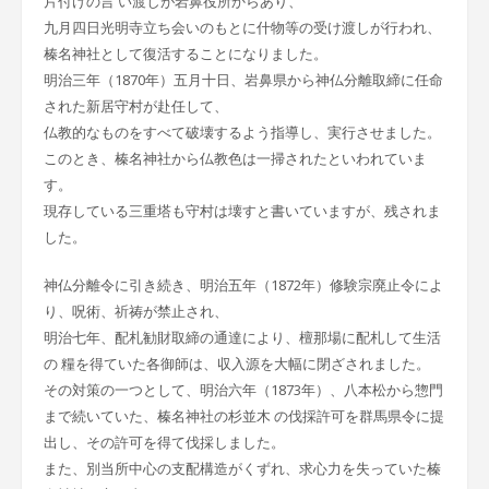
片付けの言 い渡しが岩鼻役所からあり、
九月四日光明寺立ち会いのもとに什物等の受け渡しが行われ、
榛名神社として復活することになりました。
明治三年（1870年）五月十日、岩鼻県から神仏分離取締に任命
された新居守村が赴任して、
仏教的なものをすべて破壊するよう指導し、実行させました。
このとき、榛名神社から仏教色は一掃されたといわれていま
す。
現存している三重塔も守村は壊すと書いていますが、残されま
した。
神仏分離令に引き続き、明治五年（1872年）修験宗廃止令によ
り、呪術、祈祷が禁止され、
明治七年、配札勧財取締の通達により、檀那場に配札して生活
の 糧を得ていた各御師は、収入源を大幅に閉ざされました。
その対策の一つとして、明治六年（1873年）、八本松から惣門
まで続いていた、榛名神社の杉並木 の伐採許可を群馬県令に提
出し、その許可を得て伐採しました。
また、別当所中心の支配構造がくずれ、求心力を失っていた榛