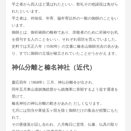
平之者から四人ほど選ばれたといい、祭礼その他諸役は免ぜら
れたといいます。
平之者は、吟味役、年寄、脇年寄以外の一般の御師のことをい
います。
御師とは、御祈祷師の略称であり、崇敬者のために祈祷やお札
を授与する人のことをい い、それぞれ宿坊を営んでいました。
史料では天正八年（1580年）の文書に榛名山御師光吉の名があ
り、すでに御師の立場が確立されていたことがうかがえ ます。
神仏分離と榛名神社（近代）
慶応四年（1868年）三月、神仏分離令が出され、
同年五月東山道鎮撫総督から鎮撫軍に恭順するよう促す通達を
受けて、
榛名神社の神仏分離の動きがあわた だしくなります。
七月には別当や衆徒五ヶ院を除く御師だけの集会が頻繁にもた
れて、
その善後策が話し合われ、八月晦日に堂塔、仏像、仏具の取り