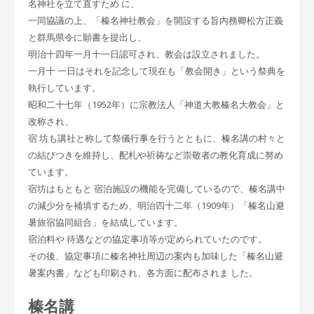
名神社を立て直すため に、
一同協議の上、「榛名神社教会」を開設する旨内務卿松方正義
と群馬県令に願書を提出し、
明治十四年一月十一日認可され、教会は設立されました。
一月十 一日はそれを記念して現在も「教会開き」という祭典を
執行しています。
昭和二十七年（1952年）に宗教法人「神道大教榛名大教会」と
改称され、
宿 坊も講社と称して祭儀行事を行うとともに、榛名講の村々と
の結びつきを維持し、配札や祈祷など崇敬者の教化育成に努め
ています。
宿坊はもともと 宿泊施設の機能を完備しているので、榛名講中
の減少分を補填するため、明治四十二年（1909年）「榛名山避
暑旅宿協同組合」を結成しています。
宿泊料や 待遇などの協定事項等が定められていたのです。
その後、協定事項に榛名神社周辺の案内も加味した「榛名山避
暑案内書」なども印刷され、各方面に配布されま した。
榛名講