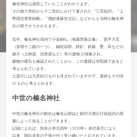
榛名神社は成長していたことがわかります。
その他十世紀から十二世紀にかけて著された『三宝絵詞』『上
野国交替実録帳』『僧妙達蘇生注記』などからも当時の榛名神
社の様子がうかがえます。
近年、榛名神社境内で小金銅仏（地蔵菩薩立像）、寛平大宝
（皇朝十二銭の一つ）、錫杖頭部、鉄釘、鉄鏃、甕、坏などの
破片（土師器、須恵器など）等の遺物 が採集され、
建物の礎石も確認されたことから、この遺跡は寺院跡であると
考えられています。
土器片には九世紀のものも含まれていますので、遺跡もその頃
の ものと考えられます。
中世の榛名神社
中世の榛名神社の動向は榛名山邨誌と頼印大僧正行状絵詞の両
書によって知ることができます。
記録によれば、快良が承元四年（1210年）初代座主になり、
以来、関白道長の子孫が代々受け継いだと記されています。