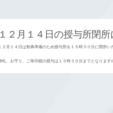
１２月１４日の授与所閉所
１２月１４日は祭典準備のため授与所を１５時３０分に閉所い
神札、お守り、ご朱印紙の授与は１５時３０分までとなります