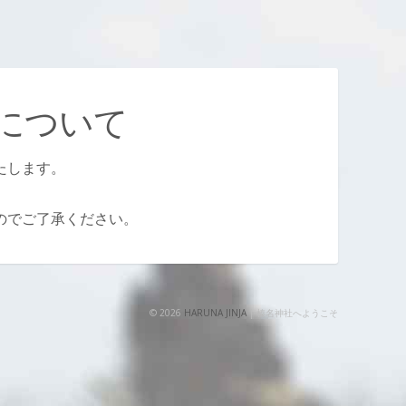
について
たします。
のでご了承ください。
© 2026
HARUNA JINJA
| 榛名神社へようこそ