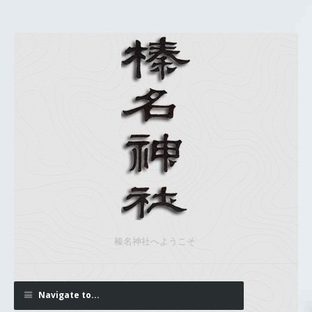
榛名神社へようこそ
Navigate to...