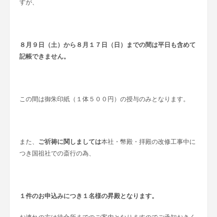
すが、
８月９日（土）から８月１７日（日）までの間は平日も含めて
記帳できません。
この間は御朱印紙（１体５００円）の授与のみとなります。
また、
ご祈祷に関しましては
本社・幣殿・拝殿の改修工事中に
つき国祖社での斎行の為、
１件のお申込みにつき１名様の昇殿となります。
お連れの方は待合所までのご案内となりますのでご承知おきく