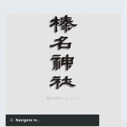
榛名神社へようこそ
Navigate to...